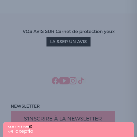
VOS AVIS SUR Carnet de protection yeux
LAISSER UN AVIS
NEWSLETTER
S'INSCRIRE À LA NEWSLETTER
CERTIFIÉ PAR
certifié
par