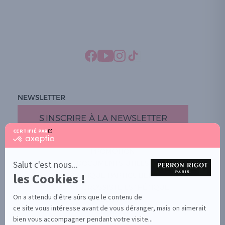
NEWSLETTER
S'INSCRIRE À LA NEWSLETTER
CERTIFIÉ PAR
certifié
par
PROMOTION
Axeptio
-
Salut c'est nous...
DOCUMENTS UTILES
En
les Cookies !
BOUTIQUE PARTICULIERS
savoir
plus
VOTRE GROSSISTE ESTHÉTIQUE
sur
On a attendu d'être sûrs que le contenu de
AIDE / FAQ
Axeptio
ce site vous intéresse avant de vous déranger, mais on aimerait
CONTACT
bien vous accompagner pendant votre visite...
CGU/CGV