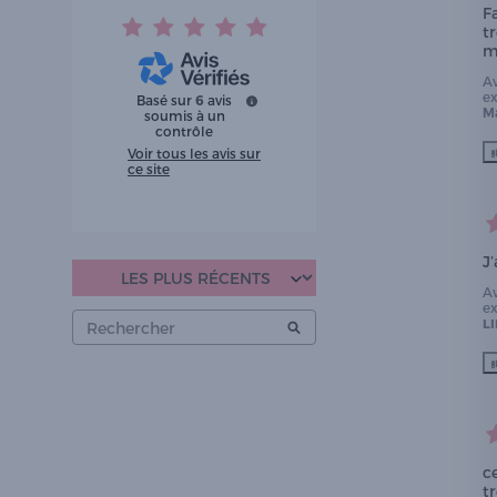
Fa
t
m
A
e
Basé sur
6
avis
Ma
soumis à un
contrôle
Voir tous les avis sur
ce site
J
A
e
LI
ce
tr