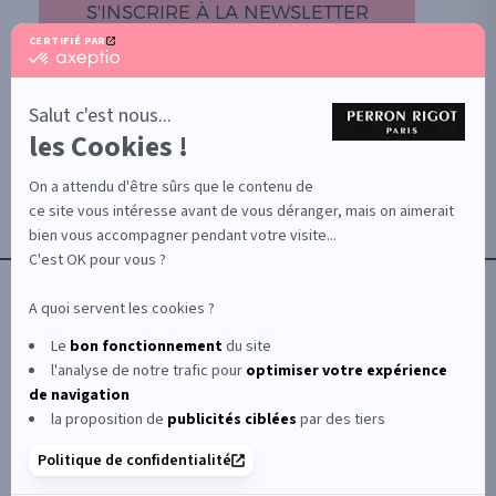
S'INSCRIRE À LA NEWSLETTER
CERTIFIÉ PAR
certifié
par
PROMOTION
Axeptio
-
Salut c'est nous...
DOCUMENTS UTILES
En
les Cookies !
BOUTIQUE PARTICULIERS
savoir
plus
VOTRE GROSSISTE ESTHÉTIQUE
sur
On a attendu d'être sûrs que le contenu de
AIDE / FAQ
Axeptio
ce site vous intéresse avant de vous déranger, mais on aimerait
CONTACT
bien vous accompagner pendant votre visite...
CGU/CGV
C'est OK pour vous ?
A quoi servent les cookies ?
Le
bon fonctionnement
du site
l'analyse de notre trafic pour
optimiser
votre expérience
© Le Club Perron Rigot 2026
de navigation
la proposition de
publicités ciblées
par des tiers
Perron Rigot fabrique et distribue des produits et
Politique de confidentialité
matériels esthétiques à destination des instituts et spas.
Il est la référence mondiale de la cire à épiler