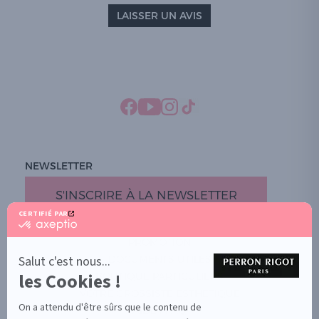
LAISSER UN AVIS
NEWSLETTER
S'INSCRIRE À LA NEWSLETTER
CERTIFIÉ PAR
certifié
par
PROMOTION
Axeptio
-
Salut c'est nous...
DOCUMENTS UTILES
En
les Cookies !
BOUTIQUE PARTICULIERS
savoir
plus
VOTRE GROSSISTE ESTHÉTIQUE
sur
On a attendu d'être sûrs que le contenu de
AIDE / FAQ
Axeptio