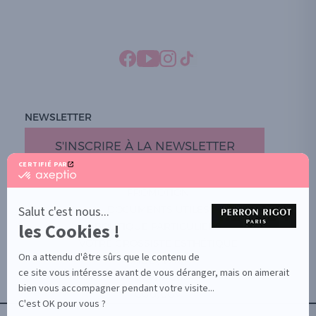
NEWSLETTER
S'INSCRIRE À LA NEWSLETTER
CERTIFIÉ PAR
certifié
par
PROMOTION
Axeptio
-
Salut c'est nous...
DOCUMENTS UTILES
En
les Cookies !
BOUTIQUE PARTICULIERS
savoir
plus
VOTRE GROSSISTE ESTHÉTIQUE
sur
On a attendu d'être sûrs que le contenu de
AIDE / FAQ
Axeptio
ce site vous intéresse avant de vous déranger, mais on aimerait
CONTACT
bien vous accompagner pendant votre visite...
CGU/CGV
C'est OK pour vous ?