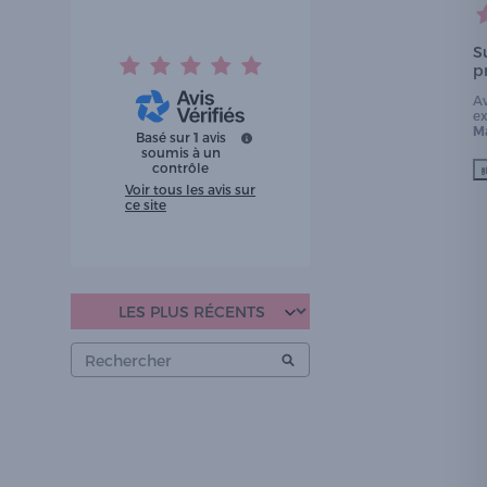
Su
p
A
e
Ma
Basé sur
1
avis
soumis à un
contrôle
Voir tous les avis sur
ce site