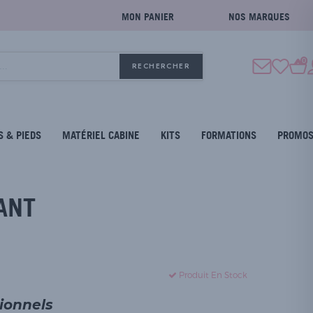
MON PANIER
NOS MARQUES
0
RECHERCHER
S & PIEDS
MATÉRIEL CABINE
KITS
FORMATIONS
PROMO
ANT
Produit En Stock
sionnels