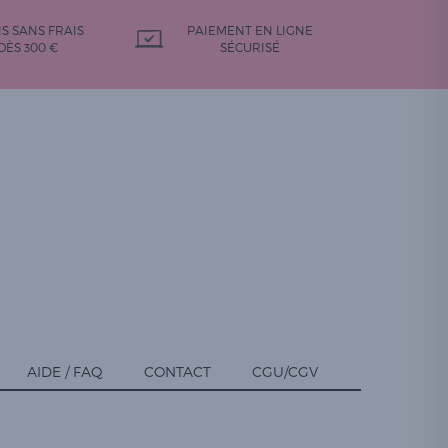
IS SANS FRAIS
PAIEMENT EN LIGNE
DÈS 300 €
SÉCURISÉ
AIDE / FAQ
CONTACT
CGU/CGV