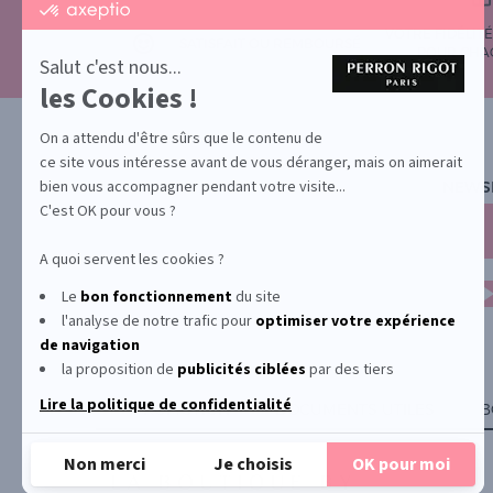
certifié
par
VOTRE FIDÉLIT
Axeptio
SATISFAIT OU REMBOURSÉ
POUR CHA
-
Salut c'est nous...
En
les Cookies !
savoir
plus
sur
On a attendu d'être sûrs que le contenu de
Axeptio
ce site vous intéresse avant de vous déranger, mais on aimerait
bien vous accompagner pendant votre visite...
NEWS
C'est OK pour vous ?
A quoi servent les cookies ?
Le
bon fonctionnement
du site
l'analyse de notre trafic pour
optimiser
votre expérience
de navigation
la proposition de
publicités ciblées
par des tiers
Lire la politique de confidentialité
PROMOTION
DOCUMENTS UTILES
B
Non merci
Je choisis
OK pour moi