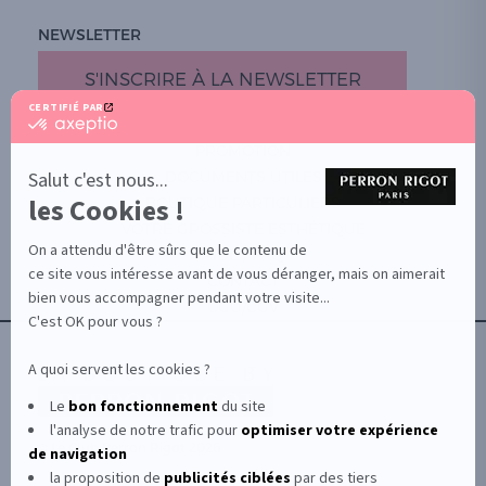
NEWSLETTER
S'INSCRIRE À LA NEWSLETTER
CERTIFIÉ PAR
certifié
par
PROMOTION
Axeptio
-
Salut c'est nous...
DOCUMENTS UTILES
En
les Cookies !
BOUTIQUE PARTICULIERS
savoir
plus
VOTRE GROSSISTE ESTHÉTIQUE
sur
On a attendu d'être sûrs que le contenu de
AIDE / FAQ
Axeptio
ce site vous intéresse avant de vous déranger, mais on aimerait
CONTACT
bien vous accompagner pendant votre visite...
CGU/CGV
C'est OK pour vous ?
A quoi servent les cookies ?
Le
bon fonctionnement
du site
l'analyse de notre trafic pour
optimiser
votre expérience
© Le Club Perron Rigot 2026
de navigation
la proposition de
publicités ciblées
par des tiers