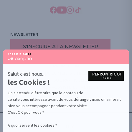
NEWSLETTER
S'INSCRIRE À LA NEWSLETTER
CERTIFIÉ PAR
certifié
par
PROMOTION
Axeptio
-
Salut c'est nous...
DOCUMENTS UTILES
En
les Cookies !
BOUTIQUE PARTICULIERS
savoir
plus
VOTRE GROSSISTE ESTHÉTIQUE
sur
On a attendu d'être sûrs que le contenu de
AIDE / FAQ
Axeptio
ce site vous intéresse avant de vous déranger, mais on aimerait
CONTACT
bien vous accompagner pendant votre visite...
CGU/CGV
C'est OK pour vous ?
A quoi servent les cookies ?