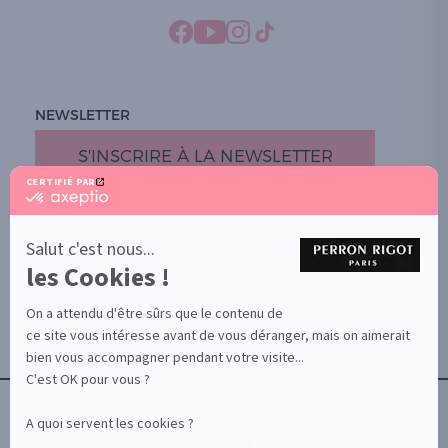
NEWSLETTER
S'INSCRIRE À LA NEWSLETTER
CERTIFIÉ PAR
certifié
par
PROMOTION
Axeptio
-
Salut c'est nous...
DOCUMENTS UTILES
En
les Cookies !
BOUTIQUE PARTICULIERS
savoir
plus
VOTRE GROSSISTE ESTHÉTIQUE
sur
On a attendu d'être sûrs que le contenu de
AIDE / FAQ
Axeptio
ce site vous intéresse avant de vous déranger, mais on aimerait
CONTACT
bien vous accompagner pendant votre visite...
CGU/CGV
C'est OK pour vous ?
A quoi servent les cookies ?