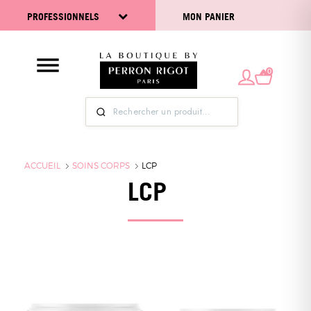
PROFESSIONNELS
MON PANIER
0
ACCUEIL
SOINS CORPS
LCP
LCP