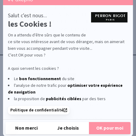
par
PROMOTION
Axeptio
-
Salut c'est nous...
DOCUMENTS UTILES
En
les Cookies !
BOUTIQUE PARTICULIERS
savoir
plus
VOTRE GROSSISTE ESTHÉTIQUE
sur
On a attendu d'être sûrs que le contenu de
AIDE / FAQ
Axeptio
ce site vous intéresse avant de vous déranger, mais on aimerait
CONTACT
bien vous accompagner pendant votre visite...
CGU/CGV
C'est OK pour vous ?
A quoi servent les cookies ?
Le
bon fonctionnement
du site
l'analyse de notre trafic pour
optimiser
votre expérience
© Le Club Perron Rigot 2026
de navigation
la proposition de
publicités ciblées
par des tiers
Perron Rigot fabrique et distribue des produits et
Politique de confidentialité
matériels esthétiques à destination des instituts et spas.
Il est la référence mondiale de la cire à épiler
professionnelle.
Non merci
Je choisis
OK pour moi