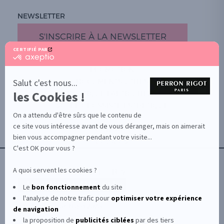
NEWSLETTER
S'INSCRIRE À LA NEWSLETTER
CERTIFIÉ PAR
certifié
par
PROMOTION
Axeptio
-
Salut c'est nous...
DOCUMENTS UTILES
En
les Cookies !
BOUTIQUE PARTICULIERS
savoir
plus
VOTRE GROSSISTE ESTHÉTIQUE
sur
On a attendu d'être sûrs que le contenu de
AIDE / FAQ
Axeptio
ce site vous intéresse avant de vous déranger, mais on aimerait
CONTACT
bien vous accompagner pendant votre visite...
CGU/CGV
C'est OK pour vous ?
A quoi servent les cookies ?
Le
bon fonctionnement
du site
l'analyse de notre trafic pour
optimiser
votre expérience
© Le Club Perron Rigot 2026
de navigation
la proposition de
publicités ciblées
par des tiers