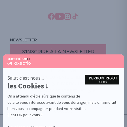
NEWSLETTER
S'INSCRIRE À LA NEWSLETTER
CERTIFIÉ PAR
certifié
par
PROMOTION
Axeptio
-
Salut c'est nous...
DOCUMENTS UTILES
En
les Cookies !
BOUTIQUE PARTICULIERS
savoir
plus
VOTRE GROSSISTE ESTHÉTIQUE
sur
On a attendu d'être sûrs que le contenu de
AIDE / FAQ
Axeptio
ce site vous intéresse avant de vous déranger, mais on aimerait
CONTACT
bien vous accompagner pendant votre visite...
CGU/CGV
C'est OK pour vous ?