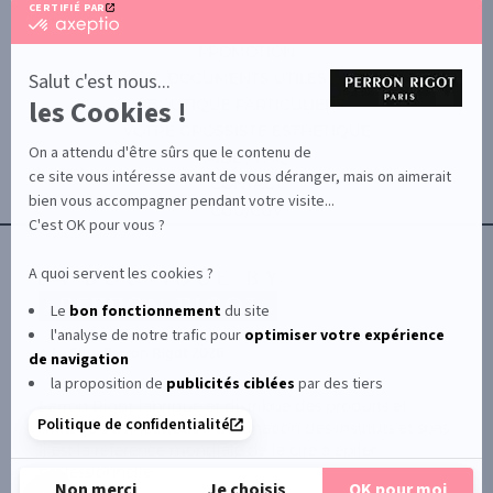
CERTIFIÉ PAR
certifié
par
PROMOTION
Axeptio
-
Salut c'est nous...
DOCUMENTS UTILES
En
les Cookies !
BOUTIQUE PARTICULIERS
savoir
plus
VOTRE GROSSISTE ESTHÉTIQUE
sur
On a attendu d'être sûrs que le contenu de
AIDE / FAQ
Axeptio
ce site vous intéresse avant de vous déranger, mais on aimerait
CONTACT
bien vous accompagner pendant votre visite...
CGU/CGV
C'est OK pour vous ?
A quoi servent les cookies ?
Le
bon fonctionnement
du site
l'analyse de notre trafic pour
optimiser
votre expérience
© Le Club Perron Rigot 2026
de navigation
la proposition de
publicités ciblées
par des tiers
Perron Rigot fabrique et distribue des produits et
Politique de confidentialité
matériels esthétiques à destination des instituts et spas.
Il est la référence mondiale de la cire à épiler
professionnelle.
Non merci
Je choisis
OK pour moi