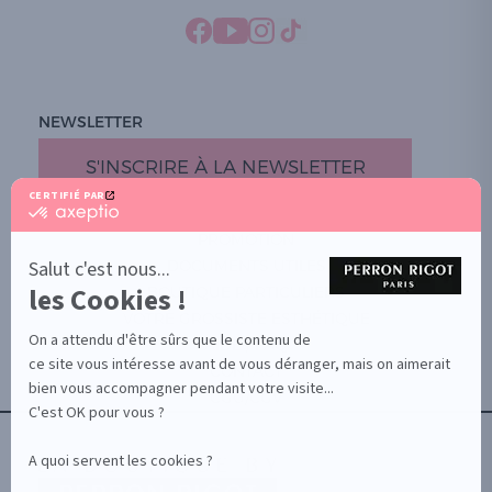
NEWSLETTER
S'INSCRIRE À LA NEWSLETTER
CERTIFIÉ PAR
certifié
par
PROMOTION
Axeptio
-
Salut c'est nous...
DOCUMENTS UTILES
En
les Cookies !
BOUTIQUE PARTICULIERS
savoir
plus
VOTRE GROSSISTE ESTHÉTIQUE
sur
On a attendu d'être sûrs que le contenu de
AIDE / FAQ
Axeptio
ce site vous intéresse avant de vous déranger, mais on aimerait
CONTACT
bien vous accompagner pendant votre visite...
CGU/CGV
C'est OK pour vous ?
A quoi servent les cookies ?