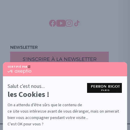
NEWSLETTER
S'INSCRIRE À LA NEWSLETTER
CERTIFIÉ PAR
certifié
par
PROMOTION
Axeptio
-
Salut c'est nous...
DOCUMENTS UTILES
En
les Cookies !
BOUTIQUE PARTICULIERS
savoir
plus
VOTRE GROSSISTE ESTHÉTIQUE
sur
On a attendu d'être sûrs que le contenu de
AIDE / FAQ
Axeptio
ce site vous intéresse avant de vous déranger, mais on aimerait
CONTACT
bien vous accompagner pendant votre visite...
CGU/CGV
C'est OK pour vous ?