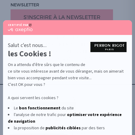
NEWSLETTER
S'INSCRIRE À LA NEWSLETTER
CERTIFIÉ PAR
certifié
par
PROMOTION
Axeptio
-
Salut c'est nous...
DOCUMENTS UTILES
En
les Cookies !
BOUTIQUE PARTICULIERS
savoir
plus
VOTRE GROSSISTE ESTHÉTIQUE
sur
On a attendu d'être sûrs que le contenu de
AIDE / FAQ
Axeptio
ce site vous intéresse avant de vous déranger, mais on aimerait
CONTACT
bien vous accompagner pendant votre visite...
CGU/CGV
C'est OK pour vous ?
A quoi servent les cookies ?
Le
bon fonctionnement
du site
l'analyse de notre trafic pour
optimiser
votre expérience
© Le Club Perron Rigot 2026
de navigation
la proposition de
publicités ciblées
par des tiers
Perron Rigot fabrique et distribue des produits et