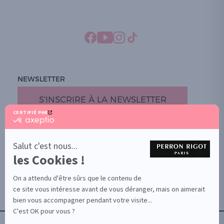
NEWSLETTER
S'INSCRIRE À LA NEWSLETTER
CERTIFIÉ PAR
certifié
par
PROMOTION
Axeptio
-
Salut c'est nous...
DOCUMENTS UTILES
En
les Cookies !
BOUTIQUE PARTICULIERS
savoir
plus
VOTRE GROSSISTE ESTHÉTIQUE
sur
On a attendu d'être sûrs que le contenu de
AIDE / FAQ
Axeptio
ce site vous intéresse avant de vous déranger, mais on aimerait
CONTACT
bien vous accompagner pendant votre visite...
CGU/CGV
C'est OK pour vous ?