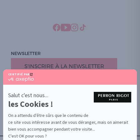
NEWSLETTER
S'INSCRIRE À LA NEWSLETTER
CERTIFIÉ PAR
certifié
par
PROMOTION
Axeptio
-
Salut c'est nous...
DOCUMENTS UTILES
En
les Cookies !
BOUTIQUE PARTICULIERS
savoir
plus
VOTRE GROSSISTE ESTHÉTIQUE
sur
On a attendu d'être sûrs que le contenu de
AIDE / FAQ
Axeptio
ce site vous intéresse avant de vous déranger, mais on aimerait
CONTACT
bien vous accompagner pendant votre visite...
CGU/CGV
C'est OK pour vous ?