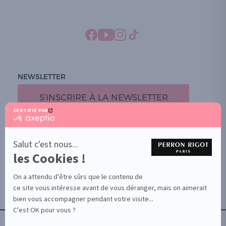
NEWSLETTER
S'INSCRIRE À LA NEWSLETTER
CERTIFIÉ PAR
certifié
par
PROMOTION
Axeptio
-
Salut c'est nous...
DOCUMENTS UTILES
En
les Cookies !
BOUTIQUE PARTICULIERS
savoir
plus
VOTRE GROSSISTE ESTHÉTIQUE
sur
On a attendu d'être sûrs que le contenu de
AIDE / FAQ
Axeptio
ce site vous intéresse avant de vous déranger, mais on aimerait
CONTACT
bien vous accompagner pendant votre visite...
CGU/CGV
C'est OK pour vous ?