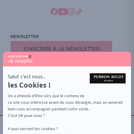
NEWSLETTER
S'INSCRIRE À LA NEWSLETTER
CERTIFIÉ PAR
certifié
par
PROMOTION
Axeptio
-
Salut c'est nous...
DOCUMENTS UTILES
En
les Cookies !
BOUTIQUE PARTICULIERS
savoir
plus
VOTRE GROSSISTE ESTHÉTIQUE
sur
On a attendu d'être sûrs que le contenu de
AIDE / FAQ
Axeptio
ce site vous intéresse avant de vous déranger, mais on aimerait
CONTACT
bien vous accompagner pendant votre visite...
CGU/CGV
C'est OK pour vous ?
A quoi servent les cookies ?