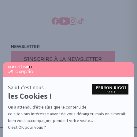
NEWSLETTER
S'INSCRIRE À LA NEWSLETTER
CERTIFIÉ PAR
certifié
par
PROMOTION
Axeptio
-
Salut c'est nous...
DOCUMENTS UTILES
En
les Cookies !
BOUTIQUE PARTICULIERS
savoir
plus
VOTRE GROSSISTE ESTHÉTIQUE
sur
On a attendu d'être sûrs que le contenu de
AIDE / FAQ
Axeptio
ce site vous intéresse avant de vous déranger, mais on aimerait
CONTACT
bien vous accompagner pendant votre visite...
CGU/CGV
C'est OK pour vous ?