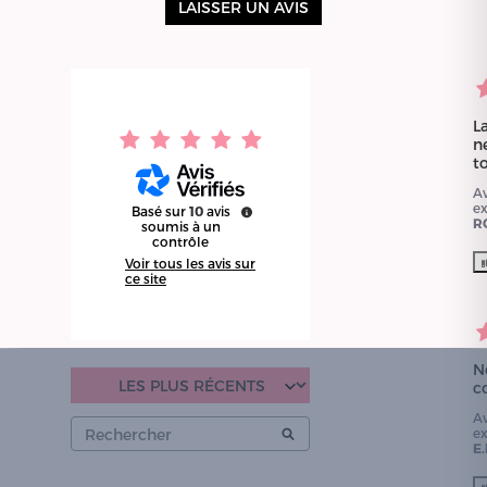
LAISSER UN AVIS
La
n
to
A
e
Basé sur
10
avis
R
soumis à un
contrôle
Voir tous les avis sur
ce site
N
c
A
e
E.