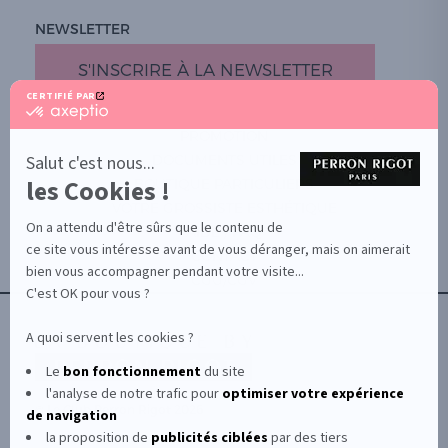
NEWSLETTER
S'INSCRIRE À LA NEWSLETTER
CERTIFIÉ PAR
certifié
par
PROMOTION
Axeptio
-
Salut c'est nous...
DOCUMENTS UTILES
En
les Cookies !
BOUTIQUE PARTICULIERS
savoir
plus
VOTRE GROSSISTE ESTHÉTIQUE
sur
On a attendu d'être sûrs que le contenu de
AIDE / FAQ
Axeptio
ce site vous intéresse avant de vous déranger, mais on aimerait
CONTACT
bien vous accompagner pendant votre visite...
CGU/CGV
C'est OK pour vous ?
A quoi servent les cookies ?
Le
bon fonctionnement
du site
l'analyse de notre trafic pour
optimiser
votre expérience
© Le Club Perron Rigot 2026
de navigation
la proposition de
publicités ciblées
par des tiers