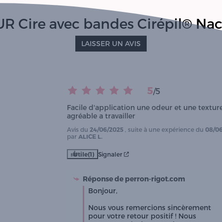
R Cire avec bandes Cirépil® Na
LAISSER UN AVIS
5
/
5
Facile d'application une odeur et une texture
agréable a travailler
Avis du
24/06/2025
, suite à une expérience du
08/0
par
ALICE L.
Utile
(1)
Signaler
Réponse de
perron-rigot.com
Bonjour,

Nous vous remercions sincèrement 
pour votre retour positif ! Nous 