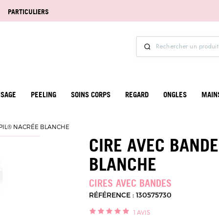
PARTICULIERS
ISAGE
PEELING
SOINS CORPS
REGARD
ONGLES
MAIN
ÉPIL® NACRÉE BLANCHE
CIRE AVEC BANDE
BLANCHE
CIRES AVEC BANDES
RÉFÉRENCE : 130575730
1
AVIS