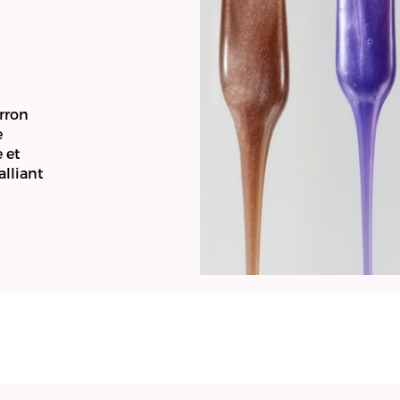
erron
e
 et
alliant