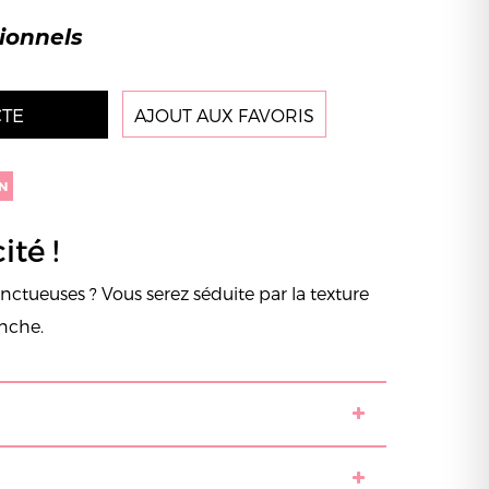
sionnels
TE
AJOUT AUX FAVORIS
N
ité !
nctueuses ? Vous serez séduite par la texture
anche.