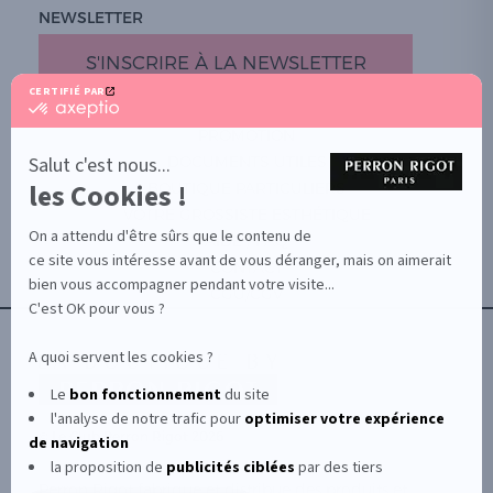
NEWSLETTER
S'INSCRIRE À LA NEWSLETTER
CERTIFIÉ PAR
certifié
par
PROMOTION
Axeptio
-
Salut c'est nous...
DOCUMENTS UTILES
En
les Cookies !
BOUTIQUE PARTICULIERS
savoir
plus
VOTRE GROSSISTE ESTHÉTIQUE
sur
On a attendu d'être sûrs que le contenu de
AIDE / FAQ
Axeptio
ce site vous intéresse avant de vous déranger, mais on aimerait
CONTACT
bien vous accompagner pendant votre visite...
CGU/CGV
C'est OK pour vous ?
A quoi servent les cookies ?
Le
bon fonctionnement
du site
l'analyse de notre trafic pour
optimiser
votre expérience
© Le Club Perron Rigot 2026
de navigation
la proposition de
publicités ciblées
par des tiers
Perron Rigot fabrique et distribue des produits et