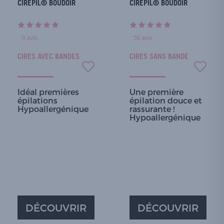
CIRÉPIL® BOUDOIR
CIRÉPIL® BOUDOIR
9
avis
36
avis
CIRES AVEC BANDES
CIRES SANS BANDE
Idéal premières
Une première
épilations
épilation douce et
Hypoallergénique
rassurante !
Hypoallergénique
DÉCOUVRIR
DÉCOUVRIR