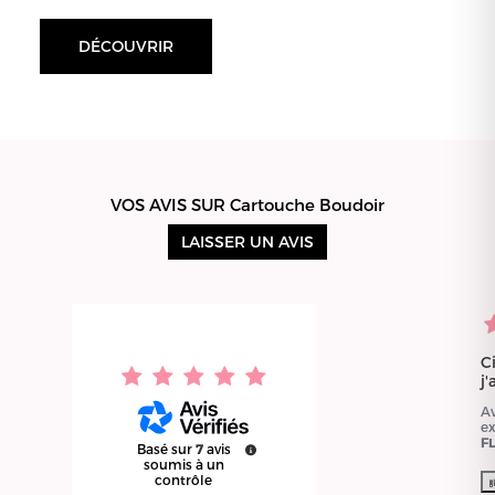
DÉCOUVRIR
VOS AVIS SUR Cartouche Boudoir
LAISSER UN AVIS
C
j
A
e
F
Basé sur
7
avis
soumis à un
contrôle