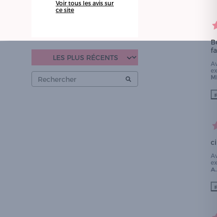
Voir tous les avis sur
ce site
Be
f
A
e
M
c
A
e
A.