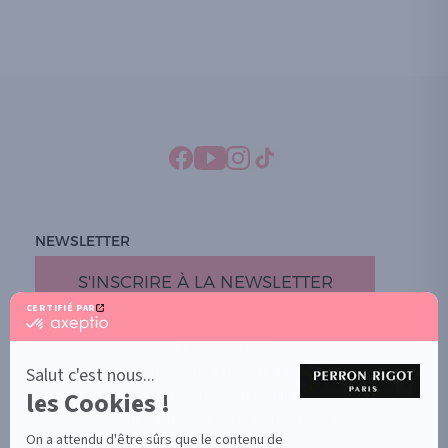
NEWSLETTER
S'INSCRIRE À LA NEWSLETTER
CERTIFIÉ PAR
certifié
par
PROMOTION
Axeptio
-
Salut c'est nous...
DOCUMENTS UTILES
En
les Cookies !
BOUTIQUE PARTICULIERS
savoir
plus
VOTRE GROSSISTE ESTHÉTIQUE
sur
On a attendu d'être sûrs que le contenu de
AIDE / FAQ
Axeptio