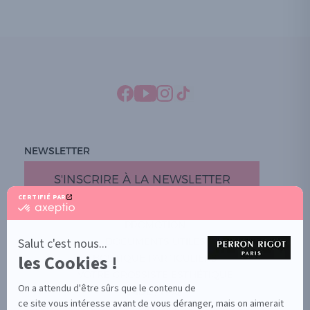
NEWSLETTER
S'INSCRIRE À LA NEWSLETTER
CERTIFIÉ PAR
certifié
par
PROMOTION
Axeptio
-
Salut c'est nous...
DOCUMENTS UTILES
En
les Cookies !
BOUTIQUE PARTICULIERS
savoir
plus
VOTRE GROSSISTE ESTHÉTIQUE
sur
On a attendu d'être sûrs que le contenu de
AIDE / FAQ
Axeptio
ce site vous intéresse avant de vous déranger, mais on aimerait
CONTACT