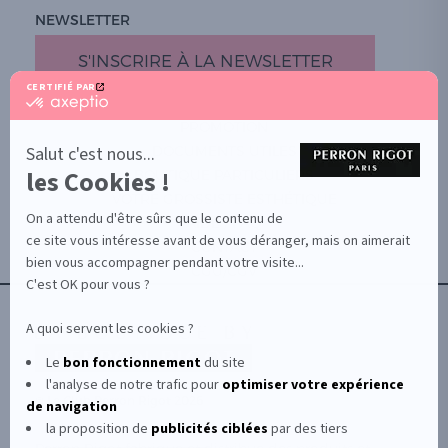
NEWSLETTER
S'INSCRIRE À LA NEWSLETTER
CERTIFIÉ PAR
certifié
par
PROMOTION
Axeptio
-
Salut c'est nous...
DOCUMENTS UTILES
En
les Cookies !
BOUTIQUE PARTICULIERS
savoir
plus
VOTRE GROSSISTE ESTHÉTIQUE
sur
On a attendu d'être sûrs que le contenu de
AIDE / FAQ
Axeptio
ce site vous intéresse avant de vous déranger, mais on aimerait
CONTACT
bien vous accompagner pendant votre visite...
CGU/CGV
C'est OK pour vous ?
A quoi servent les cookies ?
Le
bon fonctionnement
du site
l'analyse de notre trafic pour
optimiser
votre expérience
© Le Club Perron Rigot 2026
de navigation
la proposition de
publicités ciblées
par des tiers