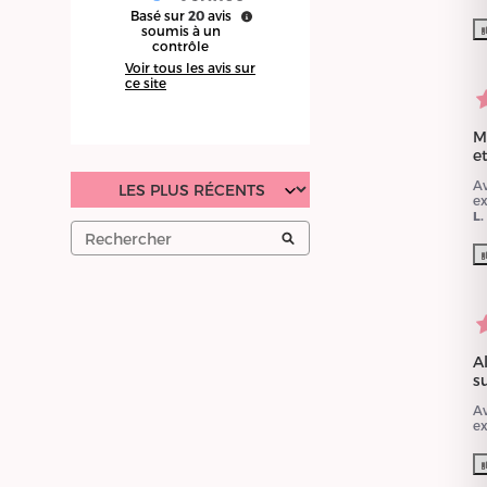
Basé sur
20
avis
soumis à un
contrôle
Voir tous les avis sur
ce site
M
et
A
e
L.
A
su
A
e