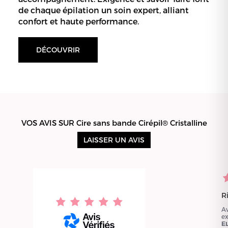
de chaque épilation un soin expert, alliant
confort et haute performance.
DÉCOUVRIR
VOS AVIS SUR Cire sans bande Cirépil® Cristalline
LAISSER UN AVIS
R
A
e
E