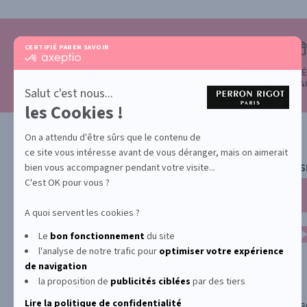
CERTIFIÉ PAR
EN SAVOIR PLUS SUR
certifié
par
VOTRE FIDÉLIT
Axeptio
SATISFAIT OU REMBOURSÉ
POUR CHA
-
Salut c'est nous...
En
les Cookies !
savoir
plus
sur
On a attendu d'être sûrs que le contenu de
Axeptio
ce site vous intéresse avant de vous déranger, mais on aimerait
bien vous accompagner pendant votre visite...
NEWS
C'est OK pour vous ?
A quoi servent les cookies ?
Le
bon fonctionnement
du site
l'analyse de notre trafic pour
optimiser
votre expérience
de navigation
la proposition de
publicités ciblées
par des tiers
Lire la politique de confidentialité
PROMOTION
DOCUMENTS UTILES
B