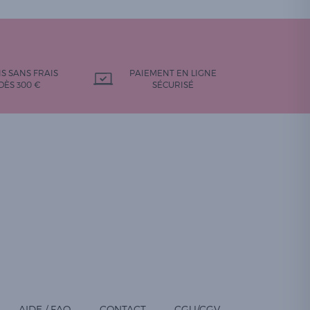
IS SANS FRAIS
PAIEMENT EN LIGNE
DÈS 300 €
SÉCURISÉ
AIDE / FAQ
CONTACT
CGU/CGV