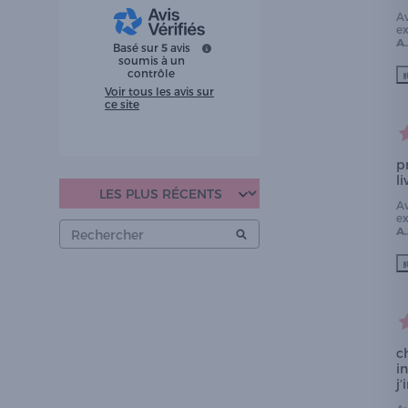
A
e
A.
Basé sur
5
avis
soumis à un
contrôle
Voir tous les avis sur
ce site
p
li
A
e
A.
c
i
j