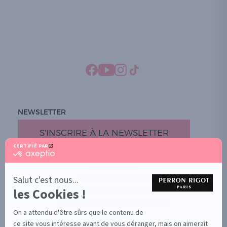
NEWSLETTER
S'INSCRIRE À LA NEWSLETTER
CERTIFIÉ PAR
certifié
par
PROMOTION
Axeptio
-
Salut c'est nous...
DOCUMENTS UTILES
En
les Cookies !
BOUTIQUE PARTICULIERS
savoir
plus
VOTRE GROSSISTE ESTHÉTIQUE
sur
On a attendu d'être sûrs que le contenu de
AIDE / FAQ
Axeptio
ce site vous intéresse avant de vous déranger, mais on aimerait
CONTACT