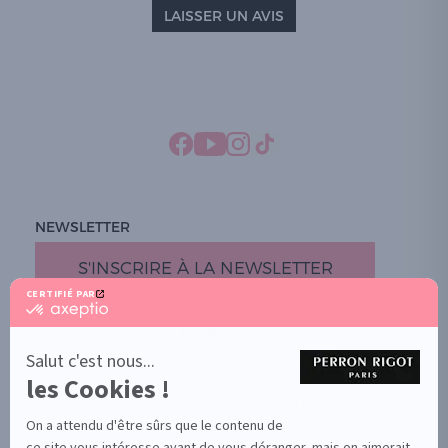
LAISSER UN AVIS
NEWSLETTER
S'INSCRIRE À LA NEWSLETTER
CERTIFIÉ PAR
certifié
par
PROMOTION
Axeptio
-
Salut c'est nous...
DOCUMENTS UTILES
En
les Cookies !
BOUTIQUE PARTICULIERS
savoir
plus
VOTRE GROSSISTE ESTHÉTIQUE
sur
On a attendu d'être sûrs que le contenu de
AIDE / FAQ
Axeptio