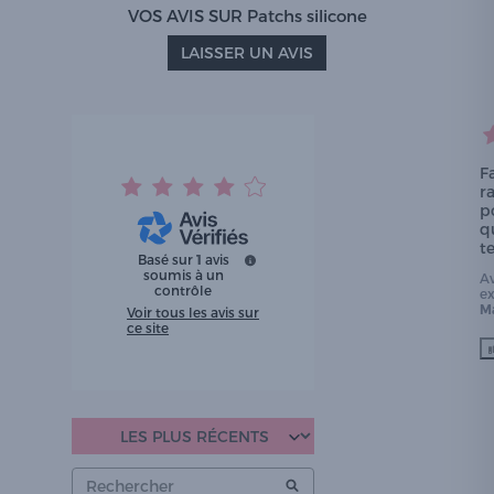
VOS AVIS SUR Patchs silicone
LAISSER UN AVIS
F
ra
p
qu
t
Basé sur
1
avis
soumis à un
A
contrôle
e
Ma
Voir tous les avis sur
ce site