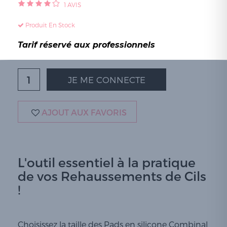
1
AVIS
Produit En Stock
Tarif réservé aux professionnels
JE ME CONNECTE
AJOUT AUX FAVORIS
L'outil essentiel à la pratique
de vos Rehaussements de Cils
!
Choisissez la taille des Pads en silicone Combinal