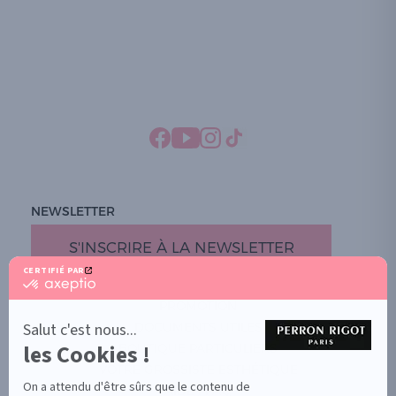
NEWSLETTER
S'INSCRIRE À LA NEWSLETTER
CERTIFIÉ PAR
certifié
par
PROMOTION
Axeptio
-
Salut c'est nous...
DOCUMENTS UTILES
En
les Cookies !
BOUTIQUE PARTICULIERS
savoir
plus
VOTRE GROSSISTE ESTHÉTIQUE
sur
On a attendu d'être sûrs que le contenu de
AIDE / FAQ
Axeptio