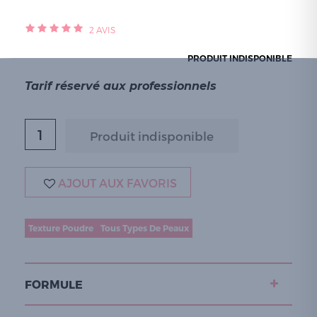
2
AVIS
PRODUIT INDISPONIBLE
Tarif réservé aux professionnels
AJOUT AUX FAVORIS
Texture Poudre
Tous Types De Peaux
FORMULE