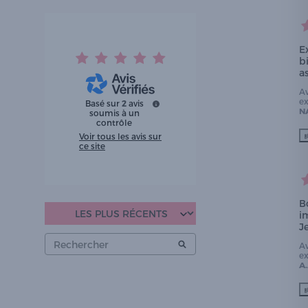
E
b
a
A
e
Basé sur
2
avis
N
soumis à un
contrôle
Voir tous les avis sur
ce site
B
i
J
A
e
A.