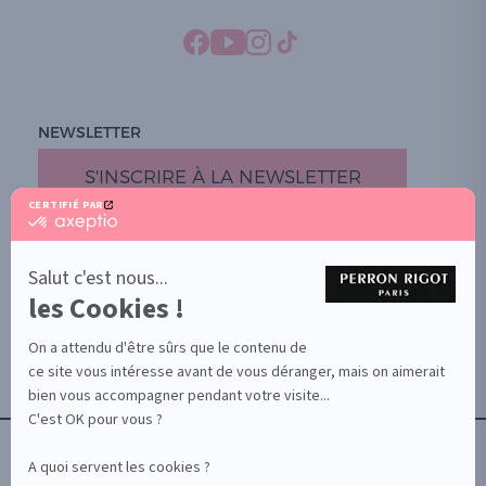
NEWSLETTER
S'INSCRIRE À LA NEWSLETTER
CERTIFIÉ PAR
certifié
par
PROMOTION
Axeptio
-
Salut c'est nous...
DOCUMENTS UTILES
En
les Cookies !
BOUTIQUE PARTICULIERS
savoir
plus
VOTRE GROSSISTE ESTHÉTIQUE
sur
On a attendu d'être sûrs que le contenu de
AIDE / FAQ
Axeptio
ce site vous intéresse avant de vous déranger, mais on aimerait
CONTACT
bien vous accompagner pendant votre visite...
CGU/CGV
C'est OK pour vous ?
A quoi servent les cookies ?