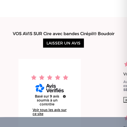
VOS AVIS SUR Cire avec bandes Cirépil® Boudoir
LAISSER UN AVIS
V
A
e
S
Basé sur
9
avis
soumis à un
contrôle
Voir tous les avis sur
ce site